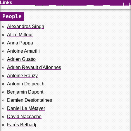
Links
[
people
]
[
organizations
]
[
news
]
[
software
]
People
Alexandros Singh
Alice Millour
Anna Pappa
Antoine Amarilli
Adrien Guatto
Adrien Revault d'Allonnes
Antoine Rauzy
Antonin Delpeuch
Benjamin Dupont
Damien Desfontaines
Daniel Le Métayer
David Naccache
Farès Belhadj