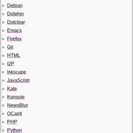
Debian
Dolphin
Dotclear
Emacs
Firefox
Git
HTML
I2P
Inkscape
JavaScript
Kate
Konsole
NewsBlur
OCaml
PHP
Python